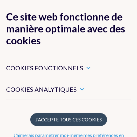
Ce site web fonctionne de
MENU
manière optimale avec des
cookies
Ces cookies sont nécessaires pour veiller au bon
Actualité
fonctionnement de ce site web.
COOKIES FONCTIONNELS
Newsletter
Ils nous permettent de mesurer l’utilisation générale de ce
site web.
COOKIES ANALYTIQUES
Dico Météo
FAQ
J’ACCEPTE TOUS CES COOKIES
Publications
J'aimerais paramétrer moi-même mes préférences en