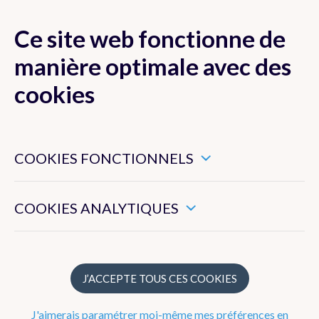
Ce site web fonctionne de
MENU
manière optimale avec des
cookies
Ces cookies sont nécessaires pour veiller au bon
Données
fonctionnement de ce site web.
COOKIES FONCTIONNELS
Produits et services
Ils nous permettent de mesurer l’utilisation générale de ce
site web.
COOKIES ANALYTIQUES
Applications
Conditions générales
J’ACCEPTE TOUS CES COOKIES
Applications
J'aimerais paramétrer moi-même mes préférences en