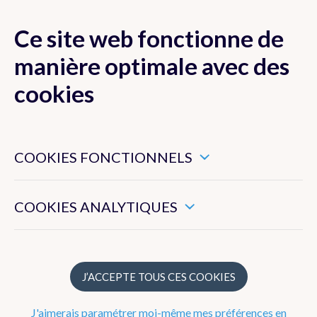
Ce site web fonctionne de
MENU
manière optimale avec des
cookies
Ces cookies sont nécessaires pour veiller au bon
Actualité
fonctionnement de ce site web.
COOKIES FONCTIONNELS
Newsletter
Ils nous permettent de mesurer l’utilisation générale de ce
site web.
COOKIES ANALYTIQUES
Dico Météo
FAQ
J’ACCEPTE TOUS CES COOKIES
Publications
J'aimerais paramétrer moi-même mes préférences en