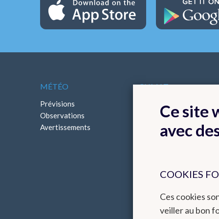
MÉTÉO
CLIMAT
Prévisions
Cartes climatologiques
Ce site
Observations
Bilans climatologiques
avec de
Avertissements
COOKIES F
Ces cookies so
veiller au bon 