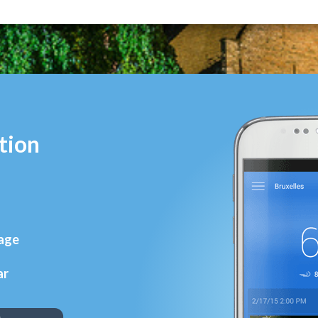
tion
rage
ar