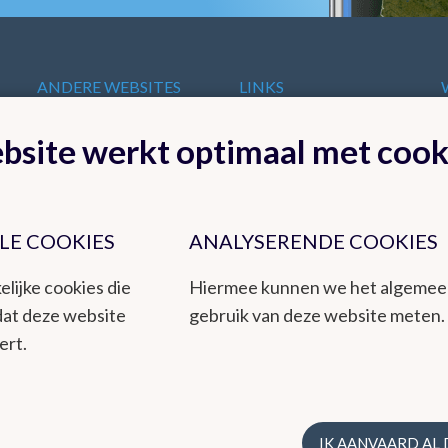
ANDERE WEBSITES
LINKS
VAN HET KMI
t
Europese
bsite werkt optimaal met cook
KMI in Dourbes
meteorologische
Radar
diensten
Ozon
Internationale
Remote Sensing
organisaties
Climate Dynamics
LE COOKIES
ANALYSERENDE COOKIES
Nationale organisaties
Hydroland
Federale
elijke cookies die
Hiermee kunnen we het algeme
Wetenschappelijke
dat deze website
gebruik van deze website meten.
Instellingen
ert.
t een betrouwbare dienstverlening aan het publiek en de overheden,
teit. Het KMI is een instituut dat ook milieu-uitdagingen integreert
IK AANVAARD AL