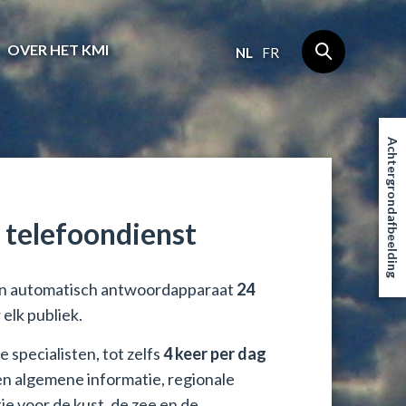
OVER HET KMI
NL
FR
Achtergrondafbeelding
 telefoondienst
 een automatisch antwoordapparaat
24
lk publiek.
 specialisten, tot zelfs
4 keer per dag
n algemene informatie, regionale
e voor de kust, de zee en de