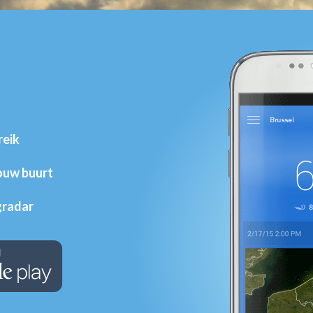
reik
jouw buurt
gradar