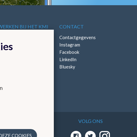
WERKEN BIJ HET KMI
CONTACT
Vacatures
Contactgegevens
ies
Stages
Instagram
Facebook
LinkedIn
Bluesky
en
VOLG ONS
 via
 DEZE COOKIES