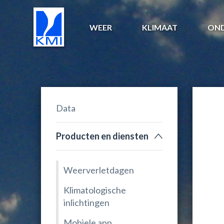
WEER
KLIMAAT
ON
Data
Producten en diensten
Weerverletdagen
Klimatologische
inlichtingen
Mobiele app