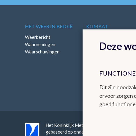
HET WEER IN BELGIË
KLIMAAT
Weerbericht
Klimatologisch overzich
Deze we
Waarnemingen
Klimatologische kaarten
Waarschuwingen
FUNCTIONE
Dit zijn noodzak
ervoor zorgen 
goed functione
Het Koninklijk Meteorologisch Instituut bied
gebaseerd op onderzoek, innovatie en continuï