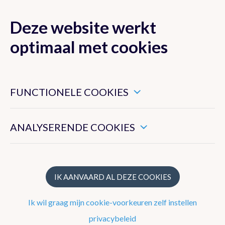
Deze website werkt
MENU
optimaal met cookies
Dit zijn noodzakelijke cookies die ervoor zorgen dat deze
website goed functioneert.
FUNCTIONELE COOKIES
Onze strategie
Hiermee kunnen we het algemeen gebruik van deze website
meten.
Wat doet het KMI?
ANALYSERENDE COOKIES
Structuur
Geschiedenis
IK AANVAARD AL DEZE COOKIES
Ik wil graag mijn cookie-voorkeuren zelf instellen
16de - 18de eeuw - Ancien Régime
privacybeleid