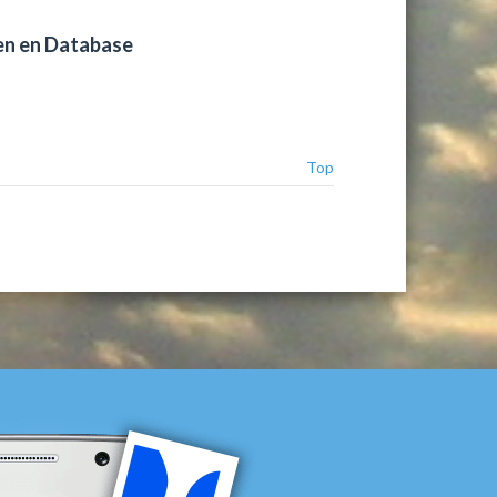
en en Database
Top