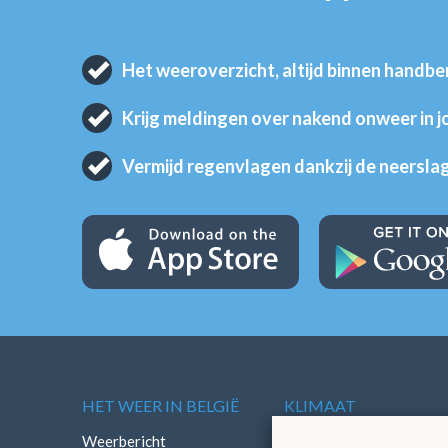
Het weeroverzicht, altijd binnen handbe
Krijg meldingen over nakend onweer in 
Vermijd regenvlagen dankzij de neersla
HET WEER IN BELGIË
KLIMAAT
Weerbericht
Klimatologisch overzich