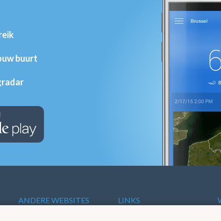
reik
jouw buurt
gradar
ANDERE WEBSITES
LINKS
VAN HET KMI
t
Europese