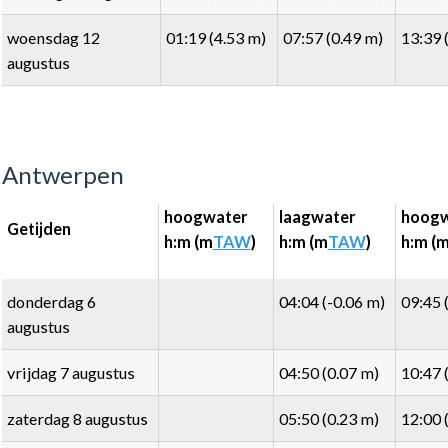
woensdag 12
01:19 (4.53 m)
07:57 (0.49 m)
13:39 
augustus
Antwerpen
hoogwater
laagwater
hoogw
Getijden
h:m (m
TAW
)
h:m (m
TAW
)
h:m (
donderdag 6
04:04 (-0.06 m)
09:45 
augustus
vrijdag 7 augustus
04:50 (0.07 m)
10:47 
zaterdag 8 augustus
05:50 (0.23 m)
12:00 