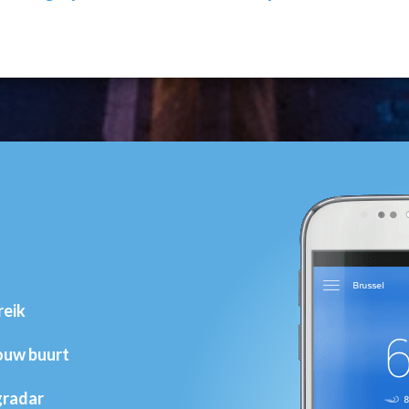
reik
jouw buurt
gradar