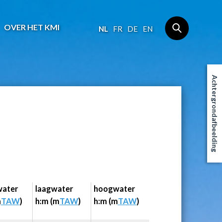
OVER HET KMI
NL
FR
DE
EN
Achtergrondafbeelding
ater
laagwater
hoogwater
m
TAW
)
h:m (m
TAW
)
h:m (m
TAW
)