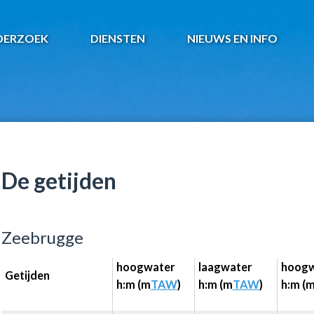
DERZOEK
DIENSTEN
NIEUWS EN INFO
De getijden
Zeebrugge
hoogwater
laagwater
hoogw
Getijden
h:m (m
TAW
)
h:m (m
TAW
)
h:m (