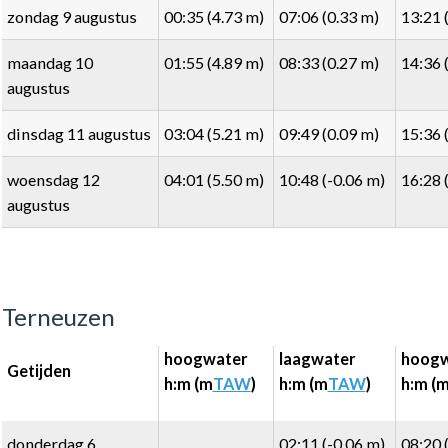
zondag 9 augustus
00:35 (4.73 m)
07:06 (0.33 m)
13:21 
maandag 10
01:55 (4.89 m)
08:33 (0.27 m)
14:36 
augustus
dinsdag 11 augustus
03:04 (5.21 m)
09:49 (0.09 m)
15:36 
woensdag 12
04:01 (5.50 m)
10:48 (-0.06 m)
16:28 
augustus
Terneuzen
hoogwater
laagwater
hoogw
Getijden
h:m (m
TAW
)
h:m (m
TAW
)
h:m (
donderdag 6
02:11 (-0.06 m)
08:20 