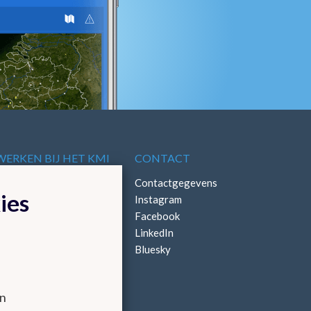
WERKEN BIJ HET KMI
CONTACT
Vacatures
Contactgegevens
ies
Stages
Instagram
Facebook
LinkedIn
Bluesky
en