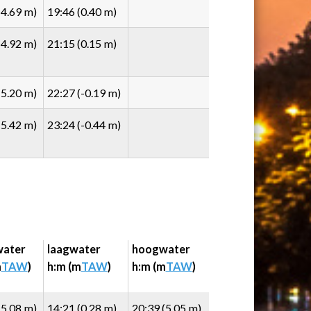
(4.69 m)
19:46 (0.40 m)
(4.92 m)
21:15 (0.15 m)
(5.20 m)
22:27 (-0.19 m)
(5.42 m)
23:24 (-0.44 m)
ater
laagwater
hoogwater
m
TAW
)
h:m (m
TAW
)
h:m (m
TAW
)
(5.08 m)
14:21 (0.28 m)
20:39 (5.05 m)