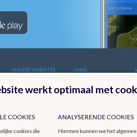
ANDERE WEBSITES
LINKS
VAN HET KMI
t
Europese
bsite werkt optimaal met cook
KMI in Dourbes
meteorologische
Radar
diensten
Ozon
Internationale
Remote Sensing
organisaties
Climate Dynamics
LE COOKIES
ANALYSERENDE COOKIES
Nationale organisaties
Hydroland
Federale
elijke cookies die
Hiermee kunnen we het algeme
Wetenschappelijke